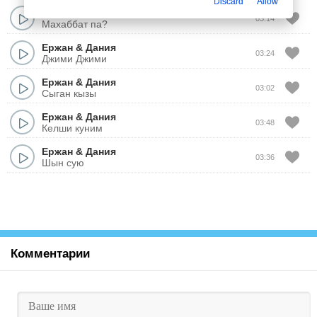
Discard
Allow
Ержан
&
Дания
03:14
Махаббат па?
Ержан
&
Дания
03:24
Джими Джими
Ержан
&
Дания
03:02
Сыган кызы
Ержан
&
Дания
03:48
Келши куним
Ержан
&
Дания
03:36
Шын сую
Комментарии