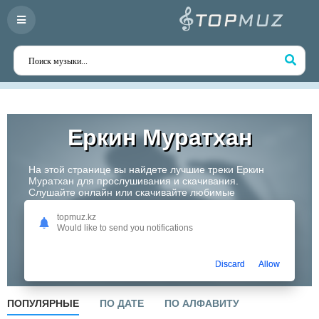
Еркин Муратхан
На этой странице вы найдете лучшие треки Еркин
Муратхан для прослушивания и скачивания.
Слушайте онлайн или скачивайте любимые
композиции в высоком качестве. Откройте для себя
творчество одного из самых перспективных артистов
topmuz.kz
Казахстана!
Would like to send you notifications
Слушать
Discard
Allow
ПОПУЛЯРНЫЕ
ПО ДАТЕ
ПО АЛФАВИТУ