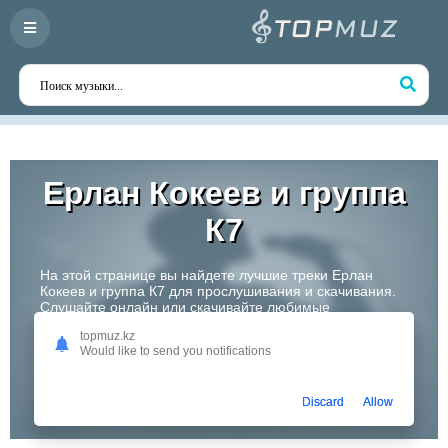
Ерлан Кокеев и группа
К7
На этой странице вы найдете лучшие треки Ерлан
Кокеев и группа К7 для прослушивания и скачивания.
Слушайте онлайн или скачивайте любимые
композиции в высоком качестве. Откройте для себя
topmuz.kz
творчество одного из самых перспективных артистов
Would like to send you notifications
Казахстана!
Слушать
Discard
Allow