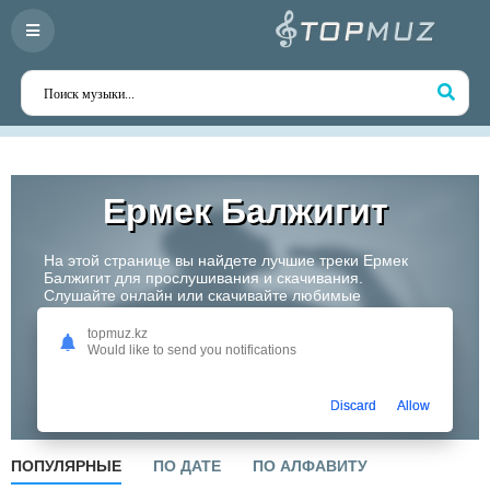
Ермек Балжигит
На этой странице вы найдете лучшие треки Ермек
Балжигит для прослушивания и скачивания.
Слушайте онлайн или скачивайте любимые
композиции в высоком качестве. Откройте для себя
творчество одного из самых перспективных артистов
topmuz.kz
Казахстана!
Would like to send you notifications
Слушать
Discard
Allow
ПОПУЛЯРНЫЕ
ПО ДАТЕ
ПО АЛФАВИТУ