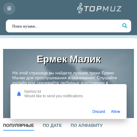
Ермек Малик
На этой странице вы найдете лучшие треки Ермек
Малик для прослушивания и скачивания. Слушайте
онлайн или скачивайте любимые композиции в
высоком качестве. Откройте для себя творчество
topmuz.kz
одного из самых перспективных артистов Казахстана!
Would like to send you notifications
Слушать
Discard
Allow
ПОПУЛЯРНЫЕ
ПО ДАТЕ
ПО АЛФАВИТУ