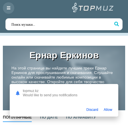
Ернар Еркинов
На этой странице вы найдете лучшие треки Ернар
Еркинов для прослушивания и скачивания. Слушайте
онлайн или скачивайте любимые композиции в
высоком качестве. Откройте для себя творчество
одного из самых перспективных артистов Казахстана!
topmuz.kz
Would like to send you notifications
Слушать
Discard
Allow
ПОПУЛЯРНЫЕ
ПО ДАТЕ
ПО АЛФАВИТУ