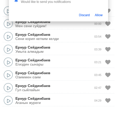
Would like to send you notifications
Ернур Сейдинбаев
03:39
Кайтем...
Discard
Allow
Ернур Сейдинбаев
00:00
Мен сени суйдим!
Ернур Сейдинбаев
03:54
Сени корип кетким келди
Ернур Сейдинбаев
03:39
Умыта алмадым
Ернур Сейдинбаев
03:21
Егиздин сынары
Ернур Сейдинбаев
03:45
Озиммен озим
Ернур Сейдинбаев
02:47
Гул сыйлайын
Ернур Сейдинбаев
04:29
Аганын журеги