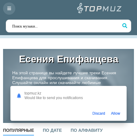
Есения Епифанцева
На этой странице вы найдете лучшие треки Есения
Епифанцева для прослушивания и скачивания.
Слушайте онлайн или скачивайте любимые
композиции в высоком качестве. Откройте для себя
творчество одного из самых перспективных артистов
topmuz.kz
Казахстана!
Would like to send you notifications
Слушать
Discard
Allow
ПОПУЛЯРНЫЕ
ПО ДАТЕ
ПО АЛФАВИТУ