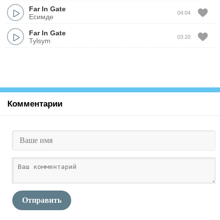
Far In Gate
04:04
Есимде
Far In Gate
03:20
Tylsym
Комментарии
Отправить