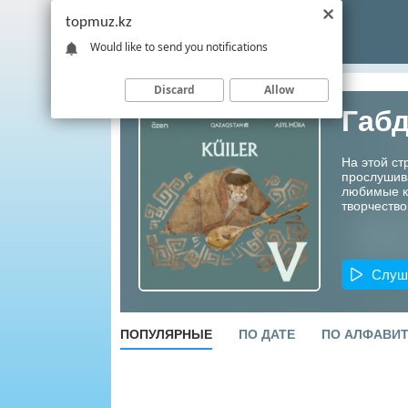
topmuz.kz
Would like to send you notifications
Discard
Allow
Габ
На этой ст
прослушив
любимые ко
творчество
Слуш
ПОПУЛЯРНЫЕ
ПО ДАТЕ
ПО АЛФАВИ