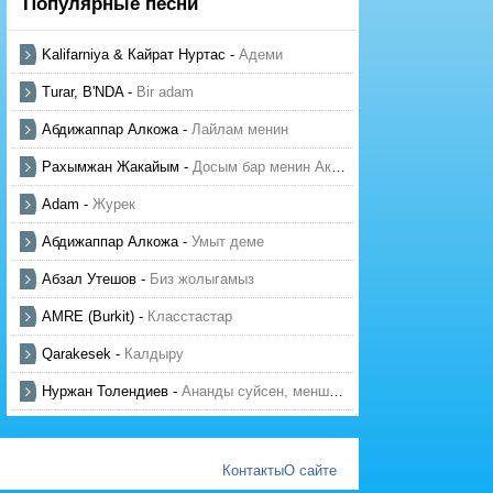
Популярные песни
Kalifarniya & Кайрат Нуртас
-
Адеми
Turar, B'NDA
-
Bir adam
Абдижаппар Алкожа
-
Лайлам менин
Рахымжан Жакайым
-
Досым бар менин Актауда
Adam
-
Журек
Абдижаппар Алкожа
-
Умыт деме
Абзал Утешов
-
Биз жолыгамыз
AMRE (Burkit)
-
Класстастар
Qarakesek
-
Калдыру
Нуржан Толендиев
-
Ананды суйсен, менше суй
Контакты
О сайте