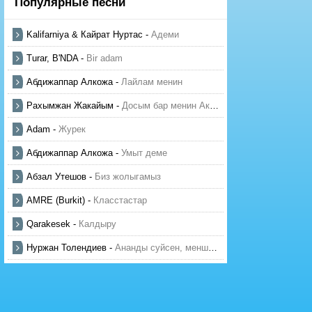
Популярные песни
Kalifarniya & Кайрат Нуртас
-
Адеми
Turar, B'NDA
-
Bir adam
Абдижаппар Алкожа
-
Лайлам менин
Рахымжан Жакайым
-
Досым бар менин Актауда
Adam
-
Журек
Абдижаппар Алкожа
-
Умыт деме
Абзал Утешов
-
Биз жолыгамыз
AMRE (Burkit)
-
Класстастар
Qarakesek
-
Калдыру
Нуржан Толендиев
-
Ананды суйсен, менше суй