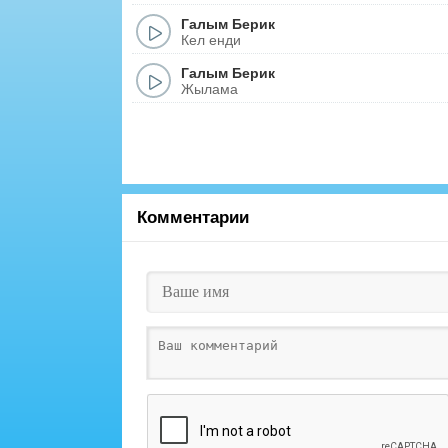
Галым Берик
Кел енди
Галым Берик
Жылама
Комментарии