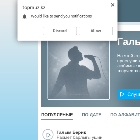
topmuz.kz
Would like to send you notifications
Discard
Allow
Гал
На этой ст
прослушив
любимые ко
творчество
Слуш
ПОПУЛЯРНЫЕ
ПО ДАТЕ
ПО АЛФАВИ
Галым Берик
Рахмет барлыгы ушин