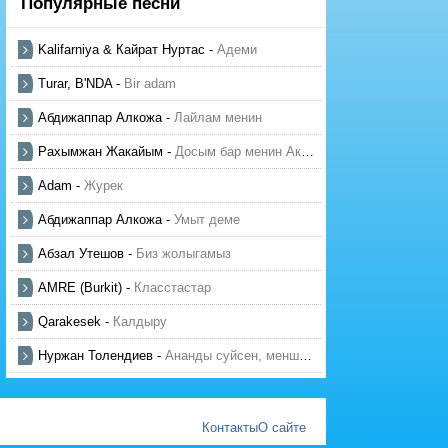
Популярные песни
Kalifarniya & Кайрат Нуртас
-
Адеми
Turar, B'NDA
-
Bir adam
Абдижаппар Алкожа
-
Лайлам менин
Рахымжан Жакайым
-
Досым бар менин Актауда
Adam
-
Журек
Абдижаппар Алкожа
-
Умыт деме
Абзал Утешов
-
Биз жолыгамыз
AMRE (Burkit)
-
Класстастар
Qarakesek
-
Калдыру
Нуржан Толендиев
-
Ананды суйсен, менше суй
Контакты
О сайте