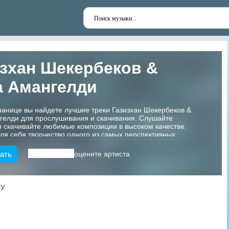
зхан Шекербеков &
а Амангелди
ранице вы найдете лучшие треки Газизхан Шекербеков &
гелди для прослушивания и скачивания. Слушайте
 скачивайте любимые композиции в высоком качестве.
ля себя творчество одного из самых перспективных
азахстана!
ать
оцените артиста
ТУ