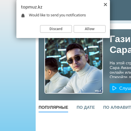
topmuz.kz
Would like to send you notifications
Discard
Allow
Гази
Сар
На этой ст
Сара Аман
онлайн или
Откройте д
артистов К
Слуш
ПОПУЛЯРНЫЕ
ПО ДАТЕ
ПО АЛФАВИ