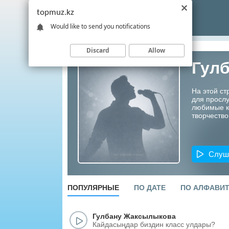
topmuz.kz
Would like to send you notifications
Discard
Allow
Гул
На этой с
для прослу
любимые ко
творчество
Слуш
ПОПУЛЯРНЫЕ
ПО ДАТЕ
ПО АЛФАВИ
Гулбану Жаксылыкова
Кайдасыңдар биздин класс улдары?