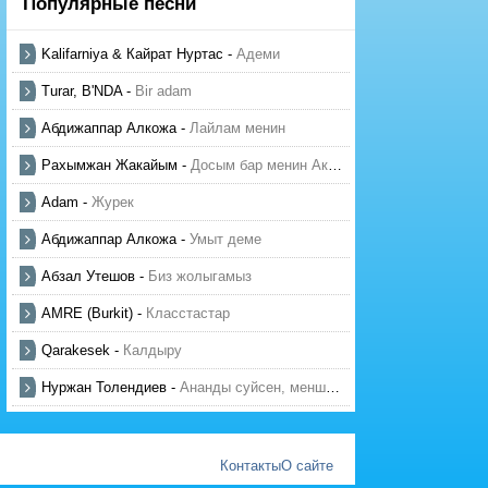
Популярные песни
Kalifarniya & Кайрат Нуртас
-
Адеми
Turar, B'NDA
-
Bir adam
Абдижаппар Алкожа
-
Лайлам менин
Рахымжан Жакайым
-
Досым бар менин Актауда
Adam
-
Журек
Абдижаппар Алкожа
-
Умыт деме
Абзал Утешов
-
Биз жолыгамыз
AMRE (Burkit)
-
Класстастар
Qarakesek
-
Калдыру
Нуржан Толендиев
-
Ананды суйсен, менше суй
Контакты
О сайте