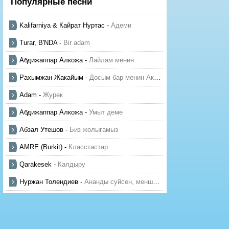
Популярные песни
Kalifarniya & Кайрат Нуртас
-
Адеми
Turar, B'NDA
-
Bir adam
Абдижаппар Алкожа
-
Лайлам менин
Рахымжан Жакайым
-
Досым бар менин Актауда
Adam
-
Журек
Абдижаппар Алкожа
-
Умыт деме
Абзал Утешов
-
Биз жолыгамыз
AMRE (Burkit)
-
Класстастар
Qarakesek
-
Калдыру
Нуржан Толендиев
-
Ананды суйсен, менше суй