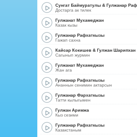
Сунгат Баймуратулы
&
Гулжанар Раф
Достарга ак тилек
Гулжанат Мухамеджан
Казак кызы
Гулжанар Рафхаткызы
Гажап сахна
Кайсар Кокишев
&
Гулжан Шарипхан
Сагынып журмин
Гулжанат Мухамеджан
Жан ага
Гулжанар Рафxаткызы
Ананнын сенимин актарсын
Гулжанар Фархаткызы
Татти кылыгымен
Гулжан Аримжа
Кыз сезими
Гулжанар Рафxаткызы
Казакстаным