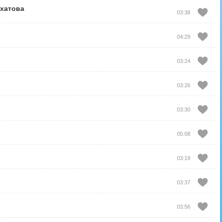
xатова
03:38
04:29
03:24
03:26
03:30
05:08
03:19
03:37
03:56