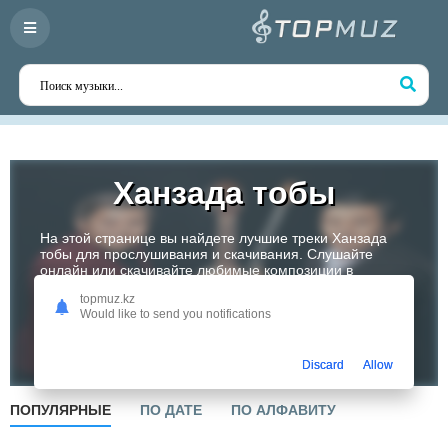
Ханзада тобы
На этой странице вы найдете лучшие треки Ханзада
тобы для прослушивания и скачивания. Слушайте
онлайн или скачивайте любимые композиции в
высоком качестве. Откройте для себя творчество
topmuz.kz
одного из самых перспективных артистов Казахстана!
Would like to send you notifications
Слушать
Discard
Allow
ПОПУЛЯРНЫЕ
ПО ДАТЕ
ПО АЛФАВИТУ