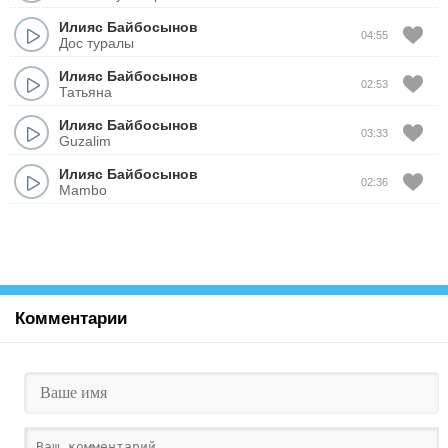
Илияс Байбосынов
04:55
Дос туралы
Илияс Байбосынов
02:53
Татьяна
Илияс Байбосынов
03:33
Guzalim
Илияс Байбосынов
02:36
Mambo
Комментарии