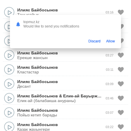
Илияс Байбосынов
03:16
Танысайык
topmuz.kz
Илияс Байбосынов
&
Махаббат
Would like to send you notifications
03:56
Америка, Европа
Илияс Байбосынов
03:11
Discard
Allow
Сенсин суйгеним
Илияс Байбосынов
03:27
Ерекше жансын
Илияс Байбосынов
03:11
Кластастар
Илияс Байбосынов
03:09
Десант
Илияс Байбосынов
&
Елик-ай Бауыржанкызы
03:46
Елик-ай (балабакша анураны)
Илияс Байбосынов
03:07
Пойыз кетип барады
Илияс Байбосынов
03:22
Казак жауынгери