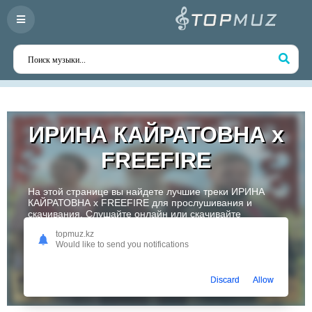
ИРИНА КАЙРАТОВНА x
FREEFIRE
На этой странице вы найдете лучшие треки ИРИНА
КАЙРАТОВНА x FREEFIRE для прослушивания и
скачивания. Слушайте онлайн или скачивайте
любимые композиции в высоком качестве. Откройте
topmuz.kz
для себя творчество одного из самых перспективных
Would like to send you notifications
артистов Казахстана!
Слушать
Discard
Allow