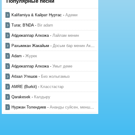
Популярные песни
Kalifarniya & Кайрат Нуртас
-
Адеми
Turar, B'NDA
-
Bir adam
Абдижаппар Алкожа
-
Лайлам менин
Рахымжан Жакайым
-
Досым бар менин Актауда
Adam
-
Журек
Абдижаппар Алкожа
-
Умыт деме
Абзал Утешов
-
Биз жолыгамыз
AMRE (Burkit)
-
Класстастар
Qarakesek
-
Калдыру
Нуржан Толендиев
-
Ананды суйсен, менше суй