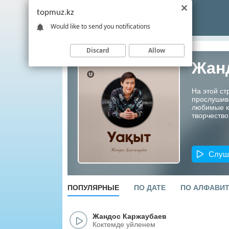
topmuz.kz
Would like to send you notifications
Discard
Allow
Жан
На этой с
прослушив
любимые ко
творчество
Слуш
ПОПУЛЯРНЫЕ
ПО ДАТЕ
ПО АЛФАВИ
Жандос Каржаубаев
Коктемде уйленем