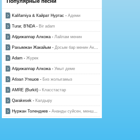
Популярные песни
Kalifarniya & Кайрат Нуртас
-
Адеми
Turar, B'NDA
-
Bir adam
Абдижаппар Алкожа
-
Лайлам менин
Рахымжан Жакайым
-
Досым бар менин Актауда
Adam
-
Журек
Абдижаппар Алкожа
-
Умыт деме
Абзал Утешов
-
Биз жолыгамыз
AMRE (Burkit)
-
Класстастар
Qarakesek
-
Калдыру
Нуржан Толендиев
-
Ананды суйсен, менше суй