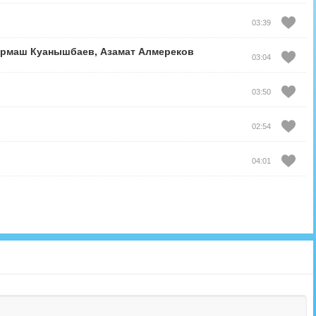
03:39
урмаш Куанышбаев
,
Азамат Алмереков
03:04
03:50
02:54
04:01