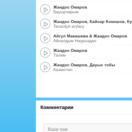
Жандос Омаров
Бауырларым
Жандос Омаров
,
Кайсар Кокишов
,
К
Tarazdyń arýlary
Айгул Макашева
&
Жандос Омаров
Айналдым Наурыздан
Жандос Омаров
Талим
Жандос Омаров
,
Дауыс тобы
Казакстан
Комментарии