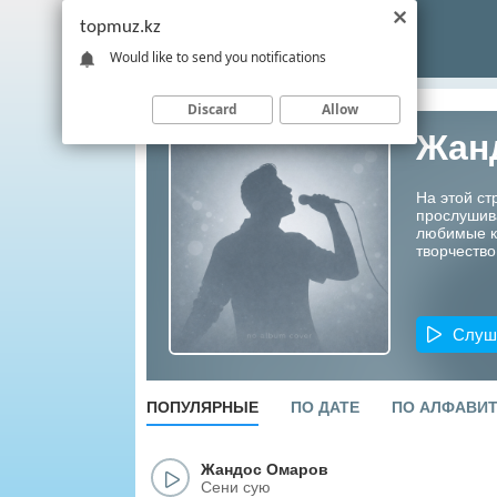
topmuz.kz
Would like to send you notifications
Discard
Allow
Жан
На этой с
прослушив
любимые ко
творчество
Слуш
ПОПУЛЯРНЫЕ
ПО ДАТЕ
ПО АЛФАВИ
Жандос Омаров
Сени сую