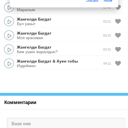
Discard
Allow
Жангелди Багдат
03:48
Маралым
Жангелди Багдат
03:21
Бул уакыт
Жангелди Багдат
03:23
Моя красивая
Жангелди Багдат
03:31
Ким ушин жаралдын?
Жангелди Багдат
&
Ауен тобы
04:11
Издеймин
Комментарии