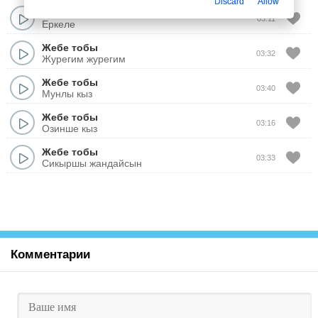
Discard
Allow
Жебе тобы
03:11
Еркеле
Жебе тобы
03:32
Журегим журегим
Жебе тобы
03:40
Мунлы кыз
Жебе тобы
03:16
Озинше кыз
Жебе тобы
03:33
Сикыршы жандайсын
Комментарии