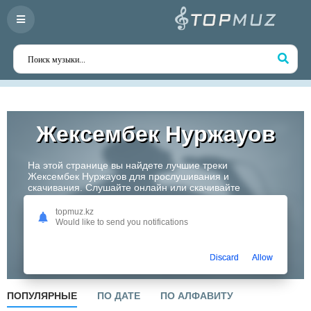
Жексембек Нуржауов
На этой странице вы найдете лучшие треки
Жексембек Нуржауов для прослушивания и
скачивания. Слушайте онлайн или скачивайте
любимые композиции в высоком качестве. Откройте
для себя творчество одного из самых перспективных
topmuz.kz
артистов Казахстана!
Would like to send you notifications
Слушать
Discard
Allow
ПОПУЛЯРНЫЕ
ПО ДАТЕ
ПО АЛФАВИТУ