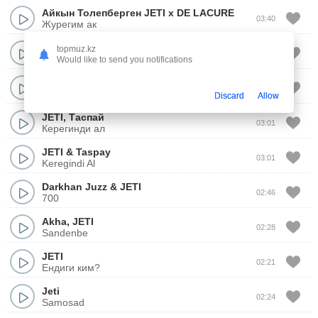
Айкын Толепберген JETI x DE LACURE
03:40
Журегим ак
BaGi x Jeti
topmuz.kz
04:11
Жулдыздардан сура
Would like to send you notifications
JETI
02:48
Уакыт жок (Beknur Remix)
Discard
Allow
JETI
,
Таспай
03:01
Керегинди ал
JETI
&
Taspay
03:01
Keregindi Al
Darkhan Juzz
&
JETI
02:46
700
Akha
,
JETI
02:28
Sandenbe
JETI
02:21
Ендиги ким?
Jeti
02:24
Samosad