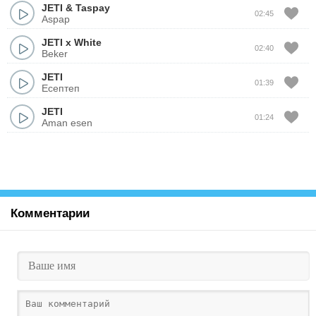
JETI
&
Taspay
02:45
Aspap
JETI x White
02:40
Beker
JETI
01:39
Есептеп
JETI
01:24
Aman esen
Комментарии