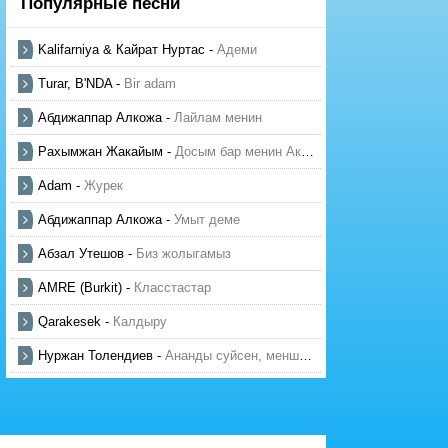
Популярные песни
Kalifarniya & Кайрат Нуртас
-
Адеми
Turar, B'NDA
-
Bir adam
Абдижаппар Алкожа
-
Лайлам менин
Рахымжан Жакайым
-
Досым бар менин Актауда
Adam
-
Журек
Абдижаппар Алкожа
-
Умыт деме
Абзал Утешов
-
Биз жолыгамыз
AMRE (Burkit)
-
Класстастар
Qarakesek
-
Калдыру
Нуржан Толендиев
-
Ананды суйсен, менше суй