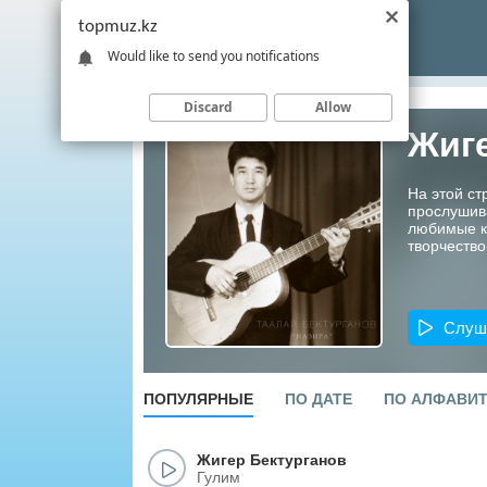
topmuz.kz
Would like to send you notifications
Discard
Allow
Жиге
На этой ст
прослушив
любимые ко
творчество
Слуш
ПОПУЛЯРНЫЕ
ПО ДАТЕ
ПО АЛФАВИ
Жигер Бектурганов
Гулим