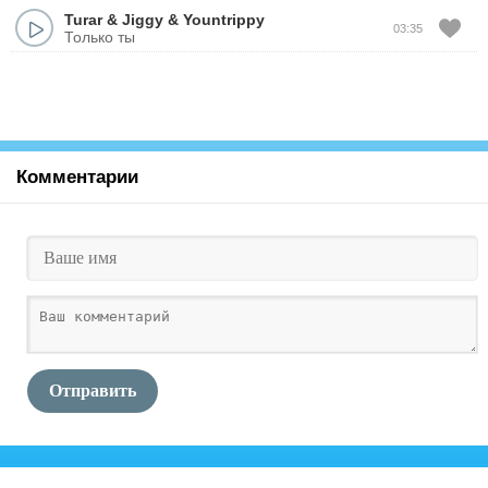
Turar
&
Jiggy
&
Yountrippy
03:35
Только ты
Комментарии
Отправить