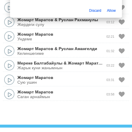
Жомарт Маратов
03:16
Жараткан ием
Discard
Allow
Жомарт Маратов
&
Руслан Рахманулы
03:12
Жердеги сулу
Жомарт Маратов
02:21
Ундеме
Жомарт Маратов
&
Руслан Амангелди
01:32
Келиншегиме
Мереке Балтабайулы
&
Жомарт Маратов
03:22
Жарык куни жанымнын
Жомарт Маратов
03:31
Сую ушин
Жомарт Маратов
03:58
Саган арнаймын