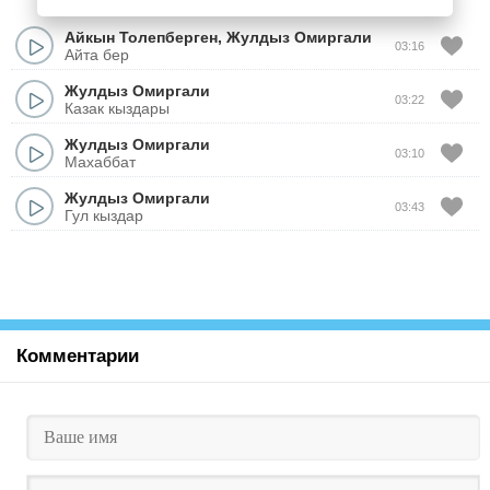
Айкын Толепберген
,
Жулдыз Омиргали
03:16
Айта бер
Жулдыз Омиргали
03:22
Казак кыздары
Жулдыз Омиргали
03:10
Махаббат
Жулдыз Омиргали
03:43
Гул кыздар
Комментарии