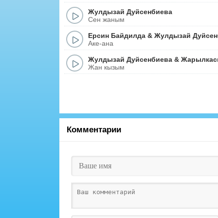
Жулдызай Дуйсенбиева
Сен жаным
Ерсин Байдилда
&
Жулдызай Дуйсен
Аке-ана
Жулдызай Дуйсенбиева
&
Жарылкас
Жан кызым
Комментарии