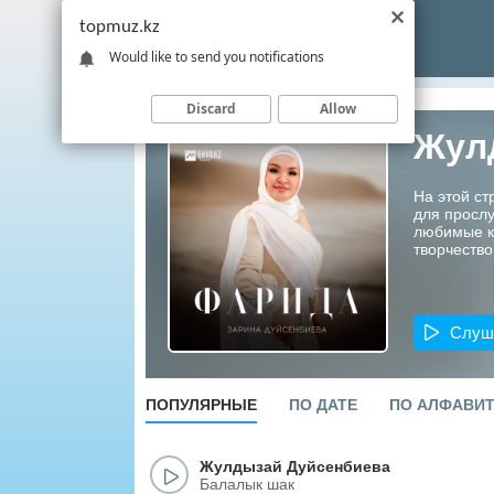
topmuz.kz
Would like to send you notifications
Discard
Allow
Жул
На этой с
для прослу
любимые ко
творчество
Слуш
ПОПУЛЯРНЫЕ
ПО ДАТЕ
ПО АЛФАВИ
Жулдызай Дуйсенбиева
Балалык шак