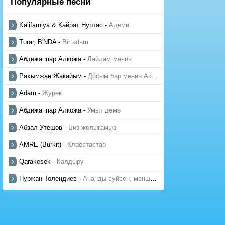
Популярные песни
Kalifarniya & Кайрат Нуртас
-
Адеми
Turar, B'NDA
-
Bir adam
Абдижаппар Алкожа
-
Лайлам менин
Рахымжан Жакайым
-
Досым бар менин Актауда
Adam
-
Журек
Абдижаппар Алкожа
-
Умыт деме
Абзал Утешов
-
Биз жолыгамыз
AMRE (Burkit)
-
Класстастар
Qarakesek
-
Калдыру
Нуржан Толендиев
-
Ананды суйсен, менше суй