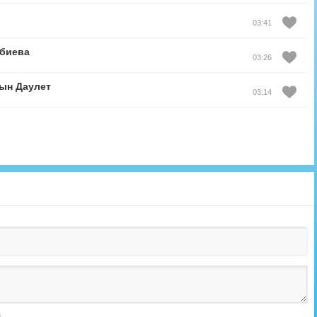
03:41
биева
03:26
ын Даулет
03:14