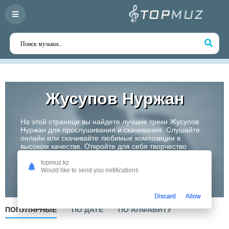
Жусупов Нуржан
На этой странице вы найдете лучшие треки Жусупов
Нуржан для прослушивания и скачивания. Слушайте
онлайн или скачивайте любимые композиции в
высоком качестве. Откройте для себя творчество
одного из самых перспективных артистов Казахстана!
topmuz.kz
Would like to send you notifications
Слушать
Discard
Allow
ПОПУЛЯРНЫЕ
ПО ДАТЕ
ПО АЛФАВИТУ