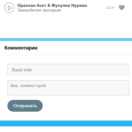
Оралхан Асет
&
Жусупов Нуржан
03:35
Заманбегим зангарым
Комментарии
Отправить