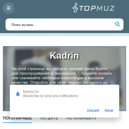
Kadrin
На этой странице вы найдете лучшие треки Kadrin
для прослушивания и скачивания. Слушайте онлайн
или скачивайте любимые композиции в высоком
качестве. Откройте для себя творчество одного из
самых перспективных артистов Казахстана!
topmuz.kz
Would like to send you notifications
Слушать
Discard
Allow
ПОПУЛЯРНЫЕ
ПО ДАТЕ
ПО АЛФАВИТУ