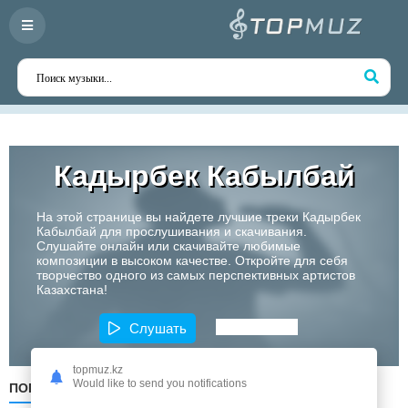
Кадырбек Кабылбай
На этой странице вы найдете лучшие треки Кадырбек
Кабылбай для прослушивания и скачивания.
Слушайте онлайн или скачивайте любимые
композиции в высоком качестве. Откройте для себя
творчество одного из самых перспективных артистов
Казахстана!
Слушать
topmuz.kz
Would like to send you notifications
ПОПУЛЯРНЫЕ
ПО ДАТЕ
ПО АЛФАВИТУ