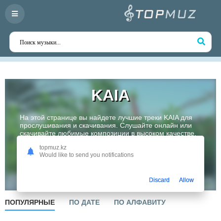
KAIA
На этой странице вы найдете лучшие треки KAIA для
прослушивания и скачивания. Слушайте онлайн или
скачивайте любимые композиции в высоком качестве.
Откройте для себя творчество одного из самых
topmuz.kz
перспективных артистов Казахстана!
Would like to send you notifications
Слушать
Discard
Allow
ПОПУЛЯРНЫЕ
ПО ДАТЕ
ПО АЛФАВИТУ