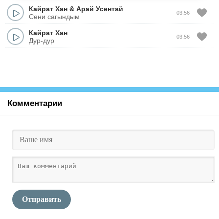
Кайрат Хан
&
Арай Усентай
03:56
Сени сагындым
Кайрат Хан
03:56
Дур-дур
Комментарии
Отправить