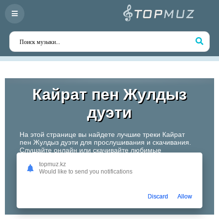
Кайрат пен Жулдыз
дуэти
На этой странице вы найдете лучшие треки Кайрат
пен Жулдыз дуэти для прослушивания и скачивания.
Слушайте онлайн или скачивайте любимые
композиции в высоком качестве. Откройте для себя
topmuz.kz
творчество одного из самых перспективных артистов
Would like to send you notifications
Казахстана!
Слушать
Discard
Allow