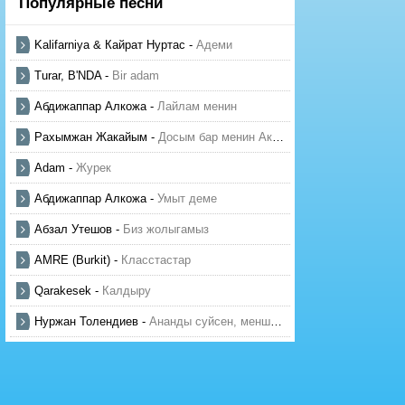
Популярные песни
Kalifarniya & Кайрат Нуртас
-
Адеми
Turar, B'NDA
-
Bir adam
Абдижаппар Алкожа
-
Лайлам менин
Рахымжан Жакайым
-
Досым бар менин Актауда
Adam
-
Журек
Абдижаппар Алкожа
-
Умыт деме
Абзал Утешов
-
Биз жолыгамыз
AMRE (Burkit)
-
Класстастар
Qarakesek
-
Калдыру
Нуржан Толендиев
-
Ананды суйсен, менше суй