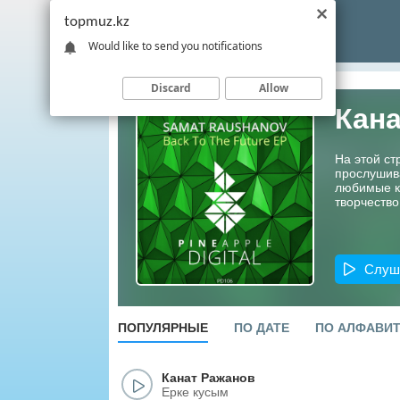
topmuz.kz
Would like to send you notifications
Discard
Allow
Кан
На этой ст
прослушив
любимые ко
творчество
Слуш
ПОПУЛЯРНЫЕ
ПО ДАТЕ
ПО АЛФАВИ
Канат Ражанов
Ерке кусым