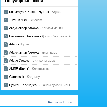
Популярные песни
Kalifarniya & Кайрат Нуртас
-
Адеми
Turar, B'NDA
-
Bir adam
Абдижаппар Алкожа
-
Лайлам менин
Рахымжан Жакайым
-
Досым бар менин Актауда
Adam
-
Журек
Абдижаппар Алкожа
-
Умыт деме
Абзал Утешов
-
Биз жолыгамыз
AMRE (Burkit)
-
Класстастар
Qarakesek
-
Калдыру
Нуржан Толендиев
-
Ананды суйсен, менше суй
Контакты
О сайте