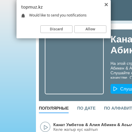
topmuz.kz
Would like to send you notifications
Discard
Allow
Кана
Аби
На этой ст
Абикен & 
Слушайте 
качестве. 
перспектив
Слуш
ПОПУЛЯРНЫЕ
ПО ДАТЕ
ПО АЛФАВИ
Канат Умбетов
&
Алия Абикен
&
Асыл
Келе жатыр кус кайтып