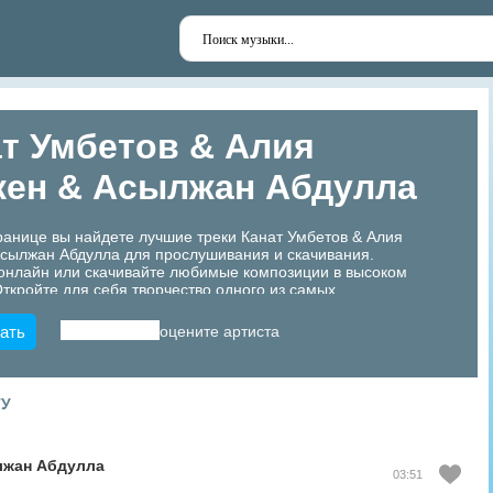
т Умбетов & Алия
кен & Асылжан Абдулла
ранице вы найдете лучшие треки Канат Умбетов & Алия
Асылжан Абдулла для прослушивания и скачивания.
онлайн или скачивайте любимые композиции в высоком
Откройте для себя творчество одного из самых
ных артистов Казахстана!
ать
оцените артиста
ТУ
жан Абдулла
03:51