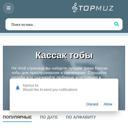
Кассак тобы
На этой странице вы найдете лучшие треки Кассак
тобы для прослушивания и скачивания. Слушайте
онлайн или скачивайте любимые композиции в
высоком качестве. Откройте для себя творчество
topmuz.kz
одного из самых перспективных артистов Казахстана!
Would like to send you notifications
Слушать
Discard
Allow
ПОПУЛЯРНЫЕ
ПО ДАТЕ
ПО АЛФАВИТУ