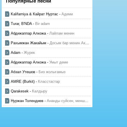
Популярные песни
Kalifarniya & Кайрат Нуртас
-
Адеми
Turar, B'NDA
-
Bir adam
Абдижаппар Алкожа
-
Лайлам менин
Рахымжан Жакайым
-
Досым бар менин Актауда
Adam
-
Журек
Абдижаппар Алкожа
-
Умыт деме
Абзал Утешов
-
Биз жолыгамыз
AMRE (Burkit)
-
Класстастар
Qarakesek
-
Калдыру
Нуржан Толендиев
-
Ананды суйсен, менше суй