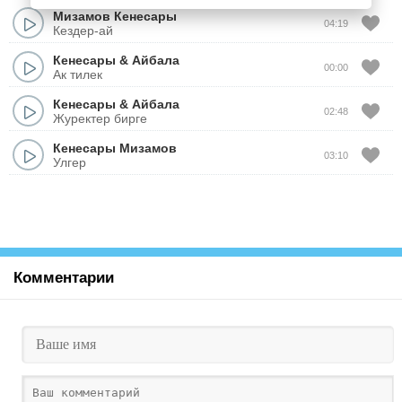
Мизамов Кенесары
04:19
Кездер-ай
Кенесары
&
Айбала
00:00
Ак тилек
Кенесары
&
Айбала
02:48
Журектер бирге
Кенесары Мизамов
03:10
Улгер
Комментарии