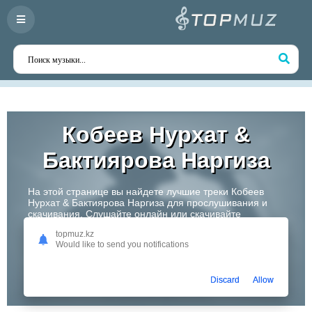
Кобеев Нурхат &
Бактиярова Наргиза
На этой странице вы найдете лучшие треки Кобеев
Нурхат & Бактиярова Наргиза для прослушивания и
скачивания. Слушайте онлайн или скачивайте
любимые композиции в высоком качестве. Откройте
topmuz.kz
для себя творчество одного из самых перспективных
Would like to send you notifications
артистов Казахстана!
Слушать
Discard
Allow