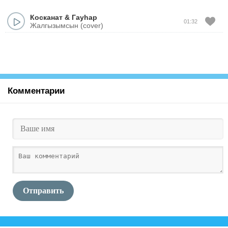
Косканат
&
Гауһар
01:32
Жалгызымсын (cover)
Комментарии
Отправить