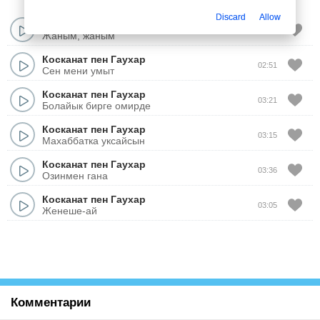
Discard
Allow
Косканат пен Гаухар
03:28
Жаным, жаным
Косканат пен Гаухар
02:51
Сен мени умыт
Косканат пен Гаухар
03:21
Болайык бирге омирде
Косканат пен Гаухар
03:15
Махаббатка уксайсын
Косканат пен Гаухар
03:36
Озинмен гана
Косканат пен Гаухар
03:05
Женеше-ай
Комментарии