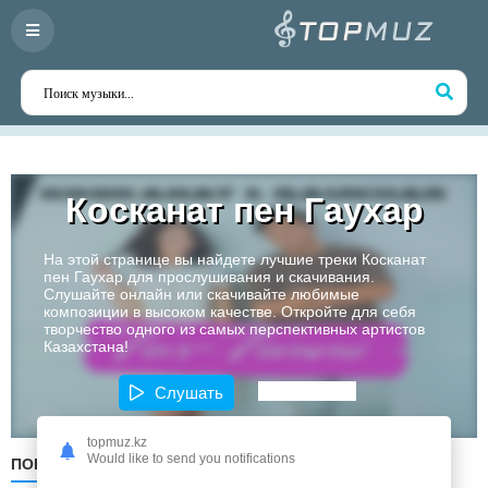
Косканат пен Гаухар
На этой странице вы найдете лучшие треки Косканат
пен Гаухар для прослушивания и скачивания.
Слушайте онлайн или скачивайте любимые
композиции в высоком качестве. Откройте для себя
творчество одного из самых перспективных артистов
Казахстана!
Слушать
topmuz.kz
Would like to send you notifications
ПОПУЛЯРНЫЕ
ПО ДАТЕ
ПО АЛФАВИТУ