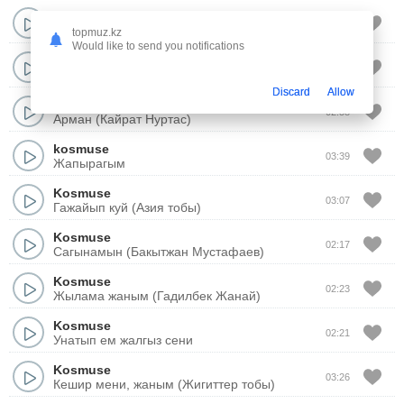
Kosmuse
01:34
Гашыкпын саган
topmuz.kz
Would like to send you notifications
Kosmuse
03:11
Егиз лебиз (Арнау)
Discard
Allow
Kosmuse
02:58
Арман (Кайрат Нуртас)
kosmuse
03:39
Жапырагым
Kosmuse
03:07
Гажайып куй (Азия тобы)
Kosmuse
02:17
Сагынамын (Бакытжан Мустафаев)
Kosmuse
02:23
Жылама жаным (Гадилбек Жанай)
Kosmuse
02:21
Унатып ем жалгыз сени
Kosmuse
03:26
Кешир мени, жаным (Жигиттер тобы)