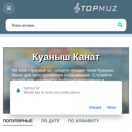
Куаныш Канат
На этой странице вы найдете лучшие треки Куаныш
Канат для прослушивания и скачивания. Слушайте
онлайн или скачивайте любимые композиции в
высоком качестве. Откройте для себя творчество
topmuz.kz
одного из самых перспективных артистов Казахстана!
Would like to send you notifications
Слушать
Discard
Allow
ПОПУЛЯРНЫЕ
ПО ДАТЕ
ПО АЛФАВИТУ