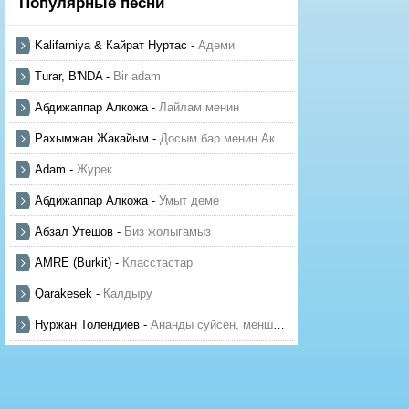
Популярные песни
Kalifarniya & Кайрат Нуртас
-
Адеми
Turar, B'NDA
-
Bir adam
Абдижаппар Алкожа
-
Лайлам менин
Рахымжан Жакайым
-
Досым бар менин Актауда
Adam
-
Журек
Абдижаппар Алкожа
-
Умыт деме
Абзал Утешов
-
Биз жолыгамыз
AMRE (Burkit)
-
Класстастар
Qarakesek
-
Калдыру
Нуржан Толендиев
-
Ананды суйсен, менше суй