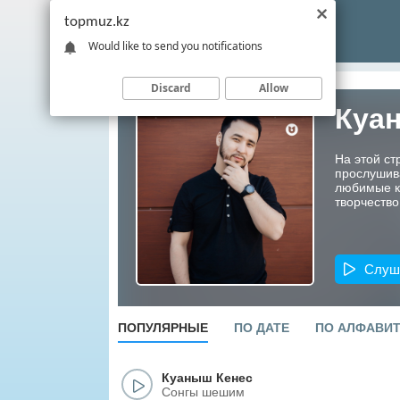
topmuz.kz
Would like to send you notifications
Discard
Allow
Куа
На этой ст
прослушив
любимые ко
творчество
Слуш
ПОПУЛЯРНЫЕ
ПО ДАТЕ
ПО АЛФАВИ
Куаныш Кенес
Сонгы шешим