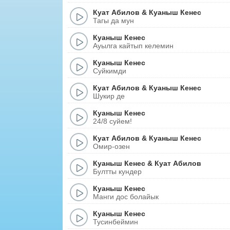
Куат Абилов
&
Куаныш Кенес
Тагы да мун
Куаныш Кенес
Ауылга кайтып келемин
Куаныш Кенес
Суйкимди
Куат Абилов
&
Куаныш Кенес
Шукир де
Куаныш Кенес
24/8 суйем!
Куат Абилов
&
Куаныш Кенес
Омир-озен
Куаныш Кенес
&
Куат Абилов
Бултты кундер
Куаныш Кенес
Манги дос болайык
Куаныш Кенес
Тусинбеймин