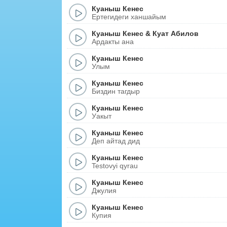
Куаныш Кенес
Ертегидеги ханшайым
Куаныш Кенес
&
Куат Абилов
Ардакты ана
Куаныш Кенес
Улым
Куаныш Кенес
Биздин тагдыр
Куаныш Кенес
Уакыт
Куаныш Кенес
Деп айтад дид
Куаныш Кенес
Testovyi qyrau
Куаныш Кенес
Джулия
Куаныш Кенес
Купия