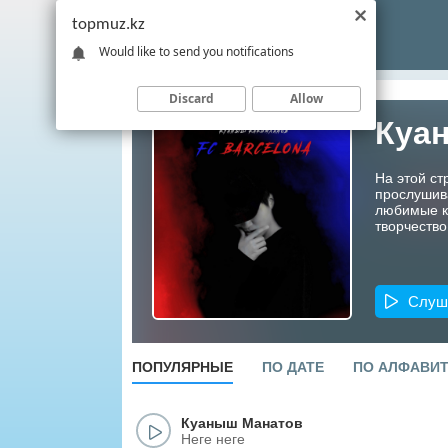
topmuz.kz
Would like to send you notifications
Discard
Allow
Куа
На этой с
прослушив
любимые ко
творчество
Слуш
ПОПУЛЯРНЫЕ
ПО ДАТЕ
ПО АЛФАВИ
Куаныш Манатов
Неге неге