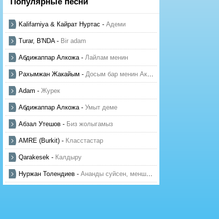
Популярные песни
Kalifarniya & Кайрат Нуртас
-
Адеми
Turar, B'NDA
-
Bir adam
Абдижаппар Алкожа
-
Лайлам менин
Рахымжан Жакайым
-
Досым бар менин Актауда
Adam
-
Журек
Абдижаппар Алкожа
-
Умыт деме
Абзал Утешов
-
Биз жолыгамыз
AMRE (Burkit)
-
Класстастар
Qarakesek
-
Калдыру
Нуржан Толендиев
-
Ананды суйсен, менше суй