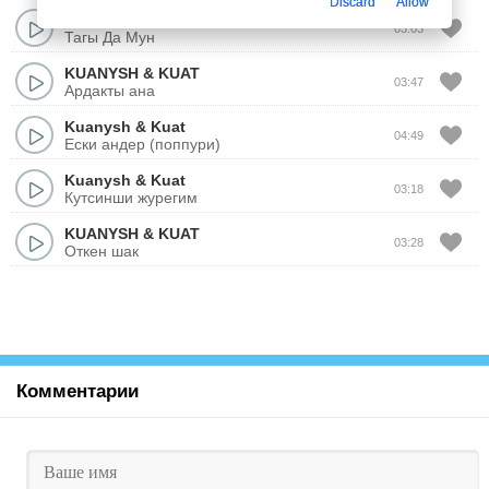
Discard
Allow
Kuanysh
&
Kuat
03:03
Тагы Да Мун
KUANYSH
&
KUAT
03:47
Ардакты ана
Kuanysh
&
Kuat
04:49
Ески андер (поппури)
Kuanysh
&
Kuat
03:18
Кутсинши журегим
KUANYSH
&
KUAT
03:28
Откен шак
Комментарии