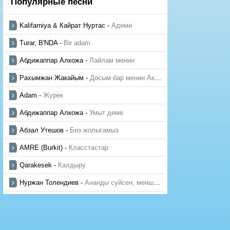
Популярные песни
Kalifarniya & Кайрат Нуртас
-
Адеми
Turar, B'NDA
-
Bir adam
Абдижаппар Алкожа
-
Лайлам менин
Рахымжан Жакайым
-
Досым бар менин Актауда
Adam
-
Журек
Абдижаппар Алкожа
-
Умыт деме
Абзал Утешов
-
Биз жолыгамыз
AMRE (Burkit)
-
Класстастар
Qarakesek
-
Калдыру
Нуржан Толендиев
-
Ананды суйсен, менше суй