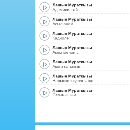
Лашын Мураткызы
Адемисин-ай
Лашын Мураткызы
Асыл анам
Лашын Мураткызы
Кадирле
Лашын Мураткызы
Акем менин…
Лашын Мураткызы
Акеге сагыныш
Лашын Мураткызы
Нарынкол кушагында
Лашын Мураткызы
Сагынышым