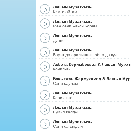
Лашын Мураткызы
Кимге айтам
Лашын Мураткызы
Мен сени жаксы корем
Лашын Мураткызы
Дуние
Лашын Мураткызы
Барында оралыннын ойна да кул
Акбота Керимбекова
&
Лашын Мурат
Конил-ай
Бакытжан Жармухамед
&
Лашын Мур
Сени саулем
Лашын Мураткызы
Кери агыс
Лашын Мураткызы
Суйип калды
Лашын Мураткызы
Сени сагындым