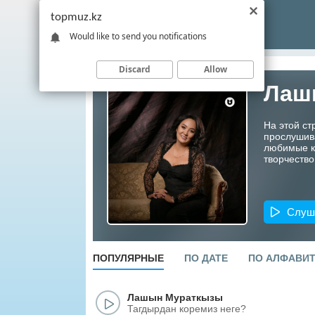
topmuz.kz
Would like to send you notifications
Discard
Allow
Лаш
На этой с
прослушив
любимые ко
творчество
Слуш
ПОПУЛЯРНЫЕ
ПО ДАТЕ
ПО АЛФАВИ
Лашын Мураткызы
Тагдырдан коремиз неге?