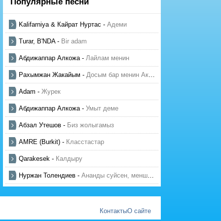
Популярные песни
Kalifarniya & Кайрат Нуртас
-
Адеми
Turar, B'NDA
-
Bir adam
Абдижаппар Алкожа
-
Лайлам менин
Рахымжан Жакайым
-
Досым бар менин Актауда
Adam
-
Журек
Абдижаппар Алкожа
-
Умыт деме
Абзал Утешов
-
Биз жолыгамыз
AMRE (Burkit)
-
Класстастар
Qarakesek
-
Калдыру
Нуржан Толендиев
-
Ананды суйсен, менше суй
Контакты
О сайте