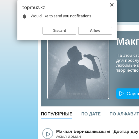
topmuz.kz
Would like to send you notifications
Discard
Allow
Мак
На этой ст
для прослу
любимые ко
творчество
Слуш
ПОПУЛЯРНЫЕ
ПО ДАТЕ
ПО АЛФАВИ
Макпал Берикканкызы
&
“Достар да
Асыл арман