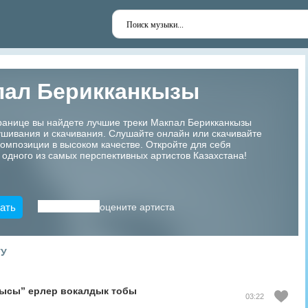
пал Берикканкызы
ранице вы найдете лучшие треки Макпал Берикканкызы
шивания и скачивания. Слушайте онлайн или скачивайте
мпозиции в высоком качестве. Откройте для себя
 одного из самых перспективных артистов Казахстана!
ать
оцените артиста
ТУ
уысы” ерлер вокалдык тобы
03:22