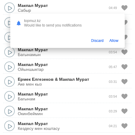
Макпал Мурат
04:49
Сабыр
Макпал Мурат
topmuz.kz
03:44
Ойнайсын
Would like to send you notifications
Макпал Мурат
03:41
Досым-ай
Discard
Allow
Макпал Мурат
03:54
Багынамын
Макпал Мурат
05:47
Ойыншыктар
Ермек Елгезеков
&
Макпал Мурат
03:31
Аке мен кыз
Макпал Мурат
03:54
Багынам
Макпал Мурат
03:29
Окинбеймин
Макпал Мурат
04:21
Кездесу мен коштасу