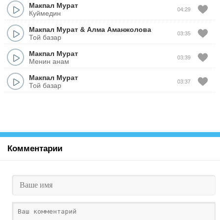
Макпал Мурат
04:29
Куймедин
Макпал Мурат
&
Алма Аманжолова
03:35
Той базар
Макпал Мурат
03:39
Менин анам
Макпал Мурат
03:37
Той базар
Комментарии